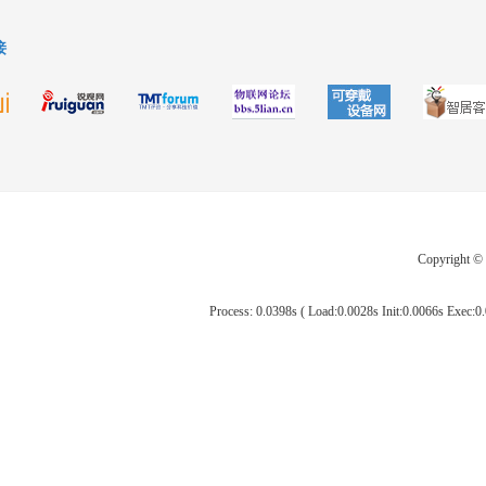
接
Copyright 
Process: 0.0398s ( Load:0.0028s Init:0.0066s Exec:0