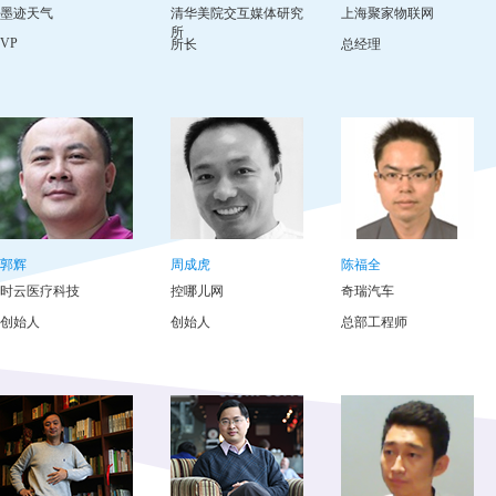
墨迹天气
清华美院交互媒体研究
上海聚家物联网
所
VP
所长
总经理
郭辉
周成虎
陈福全
时云医疗科技
控哪儿网
奇瑞汽车
创始人
创始人
总部工程师