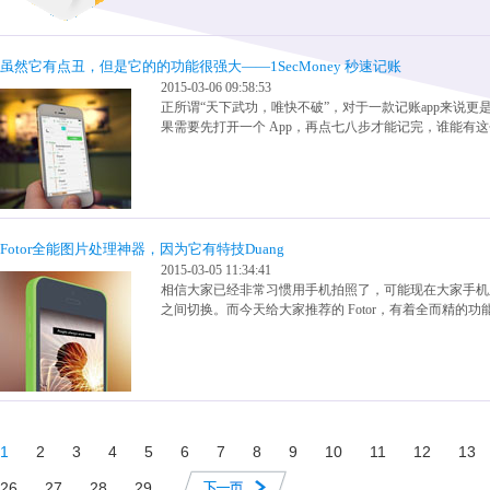
虽然它有点丑，但是它的的功能很强大——1SecMoney 秒速记账
2015-03-06 09:58:53
正所谓“天下武功，唯快不破”，对于一款记账app来说
果需要先打开一个 App，再点七八步才能记完，谁能有
Fotor全能图片处理神器，因为它有特技Duang
2015-03-05 11:34:41
相信大家已经非常习惯用手机拍照了，可能现在大家手机
之间切换。而今天给大家推荐的 Fotor，有着全而精的
1
2
3
4
5
6
7
8
9
10
11
12
13
26
27
28
29