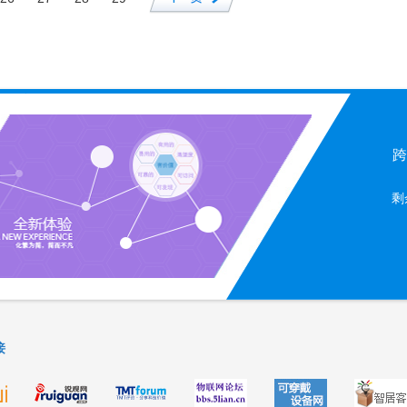
跨
剩
接