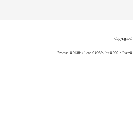
Copyright 
Process: 0.0438s ( Load:0.0038s Init:0.0091s Exec:0